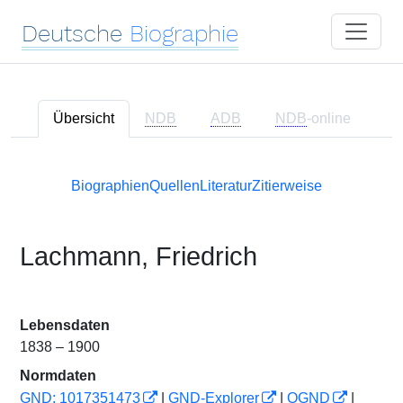
Deutsche
Biographie
Übersicht
NDB
ADB
NDB
-online
Biographien
Quellen
Literatur
Zitierweise
Lachmann, Friedrich
Lebensdaten
1838 – 1900
Normdaten
GND: 1017351473
|
GND-Explorer
|
OGND
|