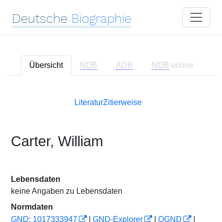
Deutsche
Biographie
Übersicht
NDB
ADB
NDB
-online
Literatur
Zitierweise
Carter, William
Lebensdaten
keine Angaben zu Lebensdaten
Normdaten
GND: 1017333947
|
GND-Explorer
|
OGND
|