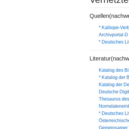
Quellen(nachwe
* Kalliope-Ve
Archivportal-
* Deutsches Li
Literatur(nachw
Katalog des B
* Katalog der
Katalog der D
Deutsche Digit
Thesaurus des
Normdateneint
* Deutsches Li
Österreichisc
Gemeinsamer 