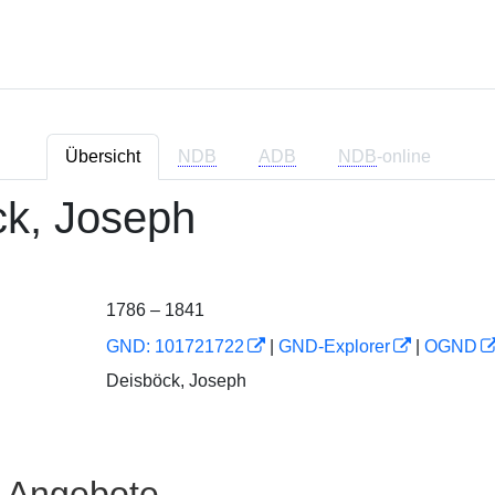
Übersicht
NDB
ADB
NDB
-online
ck, Joseph
1786 – 1841
GND: 101721722
|
GND-Explorer
|
OGND
Deisböck, Joseph
e Angebote