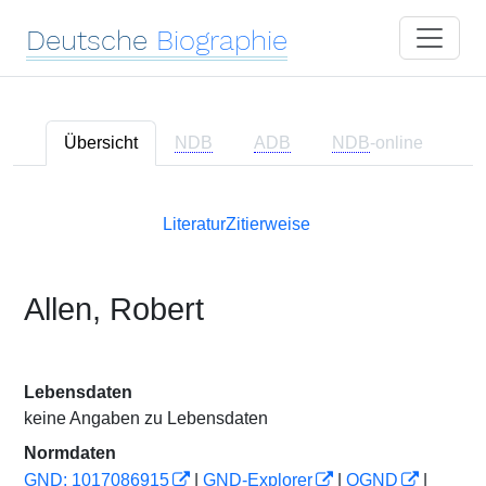
Deutsche
Biographie
Übersicht
NDB
ADB
NDB
-online
Literatur
Zitierweise
Allen, Robert
Lebensdaten
keine Angaben zu Lebensdaten
Normdaten
GND: 1017086915
|
GND-Explorer
|
OGND
|