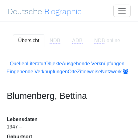
Deutsche
Biographie
Übersicht
NDB
ADB
NDB
-online
Quellen
Literatur
Objekte
Ausgehende Verknüpfungen
Eingehende Verknüpfungen
Orte
Zitierweise
Netzwerk
Blumenberg, Bettina
Lebensdaten
1947 –
Geburtsort