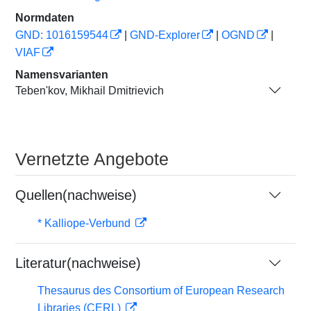
Normdaten
GND: 1016159544
|
GND-Explorer
|
OGND
|
VIAF
Namensvarianten
Tebenʹkov, Mikhail Dmitrievich
Vernetzte Angebote
Quellen(nachweise)
* Kalliope-Verbund
Literatur(nachweise)
Thesaurus des Consortium of European Research
Libraries (CERL)