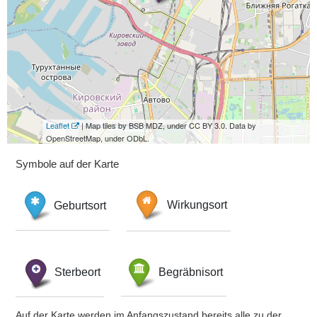
Leaflet
| Map tiles by BSB MDZ, under CC BY 3.0. Data by
OpenStreetMap, under ODbL.
Symbole auf der Karte
Geburtsort
Wirkungsort
Sterbeort
Begräbnisort
Auf der Karte werden im Anfangszustand bereits alle zu der