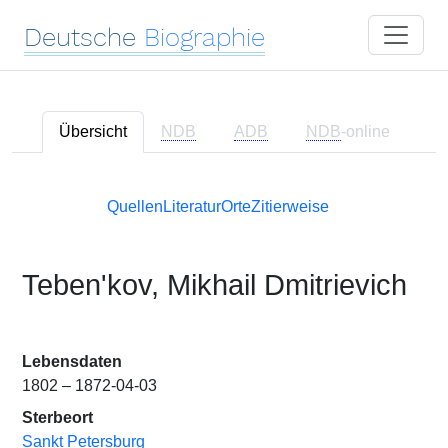
Deutsche
Biographie
Übersicht
NDB
ADB
NDB
-online
Quellen
Literatur
Orte
Zitierweise
Tebenʹkov, Mikhail Dmitrievich
Lebensdaten
1802 – 1872-04-03
Sterbeort
Sankt Petersburg