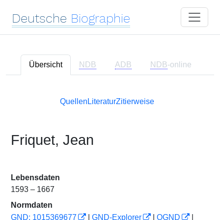
Deutsche
Biographie
Übersicht
NDB
ADB
NDB
-online
Quellen
Literatur
Zitierweise
Friquet, Jean
Lebensdaten
1593 – 1667
Normdaten
GND: 1015369677
|
GND-Explorer
|
OGND
|