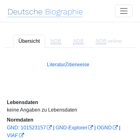
Deutsche
Biographie
Übersicht
NDB
ADB
NDB
-online
Literatur
Zitierweise
Lebensdaten
keine Angaben zu Lebensdaten
Normdaten
GND: 101523157
|
GND-Explorer
|
OGND
|
VIAF