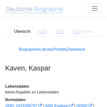
Deutsche
Biographie
Übersicht
NDB
ADB
NDB
-online
Biographien
Literatur
Porträts
Zitierweise
Kaven, Kaspar
Lebensdaten
keine Angaben zu Lebensdaten
Normdaten
GND: 1015208797
|
GND-Explorer
|
OGND
|