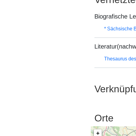
Biografische L
* Sächsische B
Literatur(nachw
Thesaurus des
Verknüpf
Orte
+