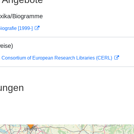
exika/Biogramme
iografie [1999-]
eise)
 Consortium of European Research Libraries (CERL)
ungen