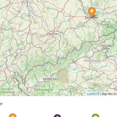
Leaflet
| Map tiles 
te