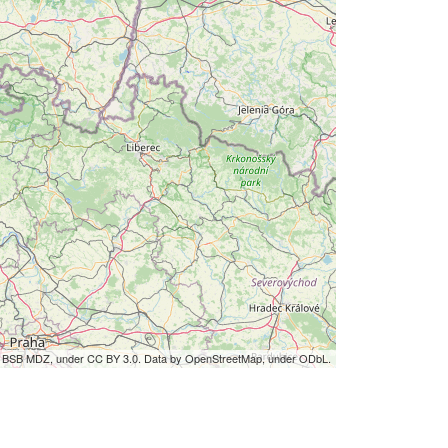
by BSB MDZ, under CC BY 3.0. Data by OpenStreetMap, under ODbL.