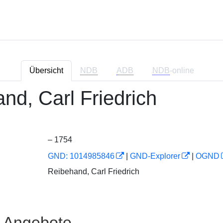
Übersicht
NDB
ADB
NDB
-online
nd, Carl Friedrich
– 1754
GND: 1014985846
|
GND-Explorer
|
OGND
Reibehand, Carl Friedrich
e Angebote