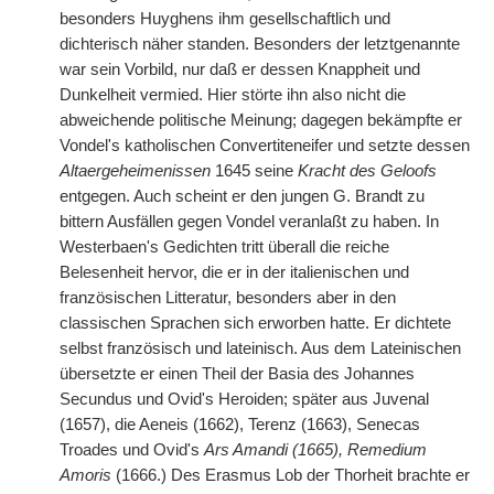
besonders Huyghens ihm gesellschaftlich und
dichterisch näher standen. Besonders der letztgenannte
war sein Vorbild, nur daß er dessen Knappheit und
Dunkelheit vermied. Hier störte ihn also nicht die
abweichende politische Meinung; dagegen bekämpfte er
Vondel's katholischen Convertiteneifer und setzte dessen
Altaergeheimenissen
1645 seine
Kracht des Geloofs
entgegen. Auch scheint er den jungen G. Brandt zu
bittern Ausfällen gegen Vondel veranlaßt zu haben. In
Westerbaen's Gedichten
|
tritt überall die reiche
Belesenheit hervor, die er in der italienischen und
französischen Litteratur, besonders aber in den
classischen Sprachen sich erworben hatte. Er dichtete
selbst französisch und lateinisch. Aus dem Lateinischen
übersetzte er einen Theil der Basia des Johannes
Secundus und Ovid's Heroiden; später aus Juvenal
(1657), die Aeneis (1662), Terenz (1663), Senecas
Troades und Ovid's
Ars Amandi (1665), Remedium
Amoris
(1666.) Des Erasmus Lob der Thorheit brachte er