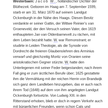
Westerbaen:
Jacob
W.
, holländischer Dichter der
Blüthezeit. Geboren im Haag am 7. September 1599,
starb er am 31. März 1670 auf seinem Landgut
Ockenburgh in der Nähe des Haags. Diesen Besitz
verdankte er seiner Gattin, der Wittwe Reinier's van
Groeneveld, der den Versuch seinen Vater, den 1619
enthaupteten Jan van Oldenbarnevelt zu rächen, mit
dem Leben bezahlt hatte.
W.
war Remonstrant; er
studirte in Leiden Theologie, als die Synode von
Dordrecht die freieren Glaubenslehren des Arminius
verwarf und gleichzeitig Moritz von Oranien seine
aristokratischen Gegner stürzte.
W.
hatte den
Unterlegenen mit seiner Feder beigestanden; nach ihrem
Fall ging er zum ärztlichen Berufe über; 1625 gestattete
ihm die Vermählung mit der reichen Herrin von Brandwijk
sich ganz dem Landleben hinzugeben, das er auch nach
ihrem Tod (1648) auf dem von ihm angelegten Landgut
Ockenburgh fortsetzte. Von Ludwig XIII. in den
Ritterstand erhoben, blieb er doch in regem Verkehr auch
mit bürgerlichen Freunden, wenn schon Cats und