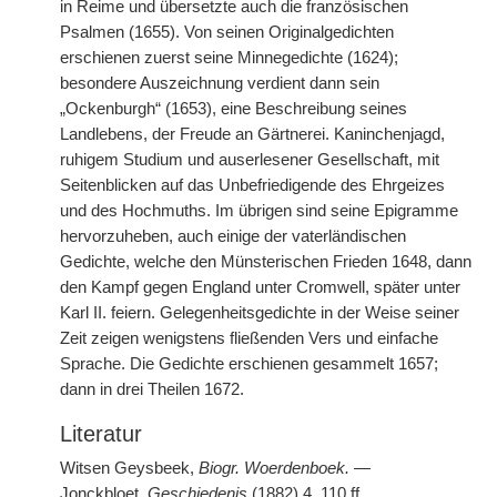
in Reime und übersetzte auch die französischen
Psalmen (1655). Von seinen Originalgedichten
erschienen zuerst seine Minnegedichte (1624);
besondere Auszeichnung verdient dann sein
„Ockenburgh“ (1653), eine Beschreibung seines
Landlebens, der Freude an Gärtnerei. Kaninchenjagd,
ruhigem Studium und auserlesener Gesellschaft, mit
Seitenblicken auf das Unbefriedigende des Ehrgeizes
und des Hochmuths. Im übrigen sind seine Epigramme
hervorzuheben, auch einige der vaterländischen
Gedichte, welche den Münsterischen Frieden 1648, dann
den Kampf gegen England unter Cromwell, später unter
Karl II. feiern. Gelegenheitsgedichte in der Weise seiner
Zeit zeigen wenigstens fließenden Vers und einfache
Sprache. Die Gedichte erschienen gesammelt 1657;
dann in drei Theilen 1672.
Literatur
Witsen Geysbeek,
Biogr. Woerdenboek.
—
Jonckbloet,
Geschiedenis
(1882) 4, 110 ff.