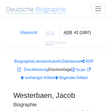
Deutsche
Biographie
Übersicht
NDB
ADB
42 (1897)
NDB
-online
Biographie
Literatur
Autor/in
Zitierweise
RDF
Druckfassung
Druckvorlage
Scan
vorheriger Artikel
folgender Artikel
Westerbaen, Jacob
Biographie