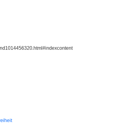
e/gnd1014456320.html#indexcontent
reiheit