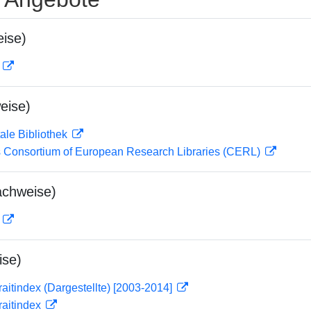
ise)
D
eise)
ale Bibliothek
 Consortium of European Research Libraries (CERL)
achweise)
D
ise)
traitindex (Dargestellte) [2003-2014]
traitindex