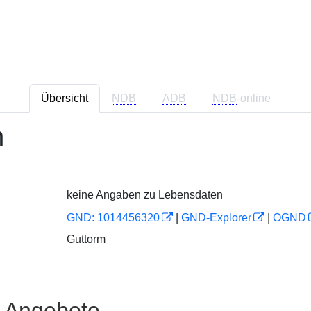
Übersicht
NDB
ADB
NDB
-online
m
keine Angaben zu Lebensdaten
GND: 1014456320
|
GND-Explorer
|
OGND
Guttorm
e Angebote