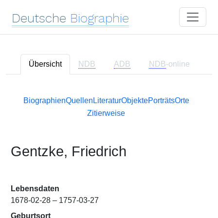
Deutsche
Biographie
Übersicht
NDB
ADB
NDB
-online
Biographien
Quellen
Literatur
Objekte
Porträts
Orte
Zitierweise
Gentzke, Friedrich
Lebensdaten
1678-02-28 – 1757-03-27
Geburtsort