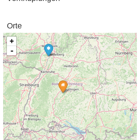
Orte
+
-