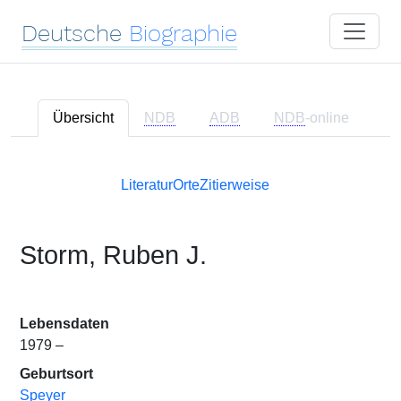
Deutsche
Biographie
Übersicht
NDB
ADB
NDB
-online
Literatur
Orte
Zitierweise
Storm, Ruben J.
Lebensdaten
1979 –
Geburtsort
Speyer