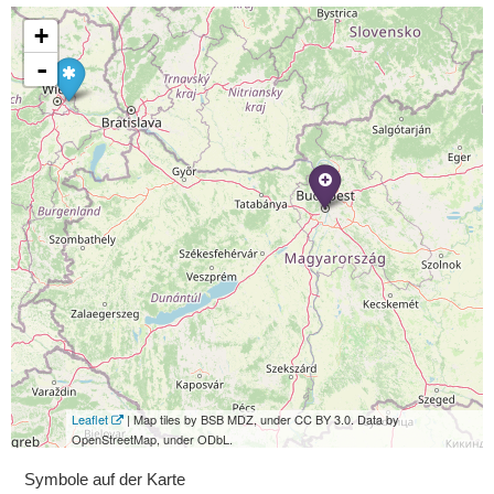
+
-
Leaflet
| Map tiles by BSB MDZ, under CC BY 3.0. Data by
OpenStreetMap, under ODbL.
Symbole auf der Karte