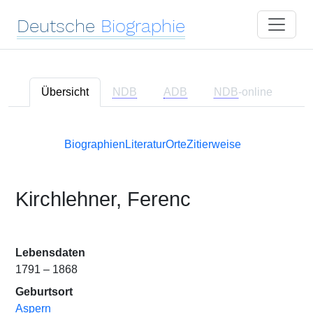
Deutsche
Biographie
Übersicht
NDB
ADB
NDB
-online
Biographien
Literatur
Orte
Zitierweise
Kirchlehner, Ferenc
Lebensdaten
1791 – 1868
Geburtsort
Aspern