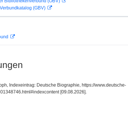
her Bibliothekenverbund (OBV)
Verbundkatalog (GBV)
rbund
ungen
toph, Indexeintrag: Deutsche Biographie, https://www.deutsche-
01348746.html#indexcontent [09.08.2026].