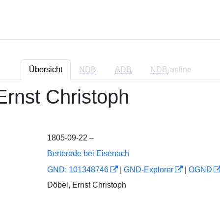
Übersicht
NDB
ADB
NDB
-online
 Ernst Christoph
1805-09-22 –
Berterode bei Eisenach
GND: 101348746
|
GND-Explorer
|
OGND
Döbel, Ernst Christoph