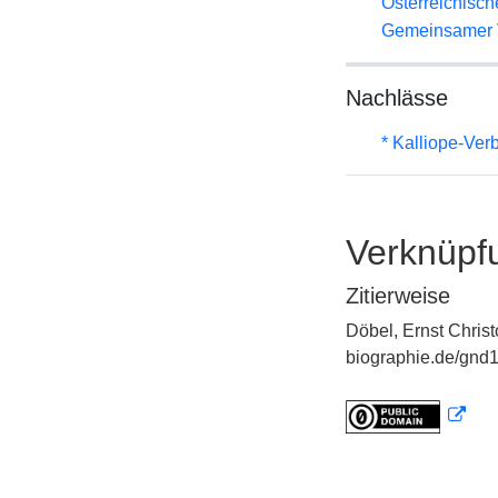
Österreichisc
Gemeinsamer 
Nachlässe
* Kalliope-Ve
Verknüpf
Zitierweise
Döbel, Ernst Chris
biographie.de/gnd1