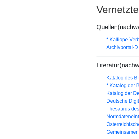
Vernetzt
Quellen(nachwe
* Kalliope-Ve
Archivportal-
Literatur(nachw
Katalog des B
* Katalog der
Katalog der D
Deutsche Digit
Thesaurus des
Normdateneint
Österreichisc
Gemeinsamer 