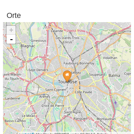
Orte
+
-