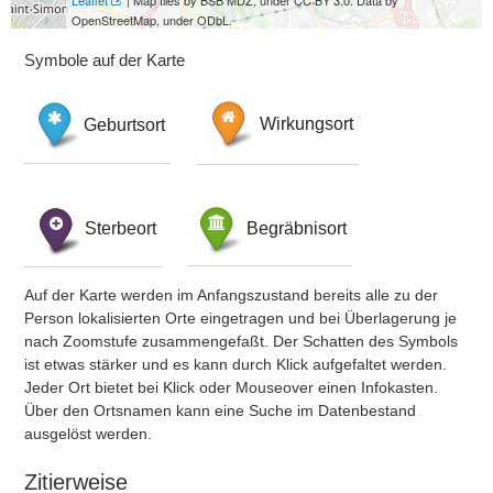
Leaflet
| Map tiles by BSB MDZ, under CC BY 3.0. Data by
OpenStreetMap, under ODbL.
Symbole auf der Karte
Geburtsort
Wirkungsort
Sterbeort
Begräbnisort
Auf der Karte werden im Anfangszustand bereits alle zu der
Person lokalisierten Orte eingetragen und bei Überlagerung je
nach Zoomstufe zusammengefaßt. Der Schatten des Symbols
ist etwas stärker und es kann durch Klick aufgefaltet werden.
Jeder Ort bietet bei Klick oder Mouseover einen Infokasten.
Über den Ortsnamen kann eine Suche im Datenbestand
ausgelöst werden.
Zitierweise