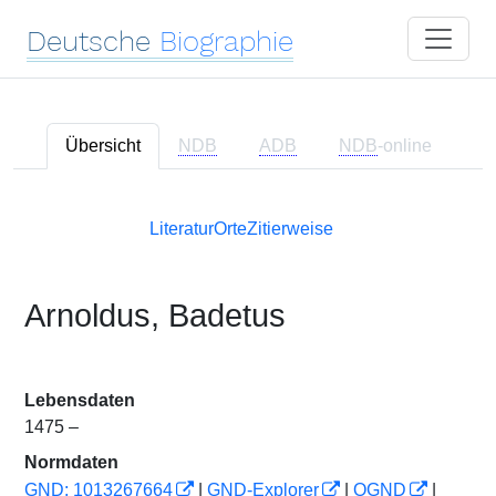
Deutsche
Biographie
Übersicht
NDB
ADB
NDB
-online
Literatur
Orte
Zitierweise
Arnoldus, Badetus
Lebensdaten
1475 –
Normdaten
GND: 1013267664
|
GND-Explorer
|
OGND
|