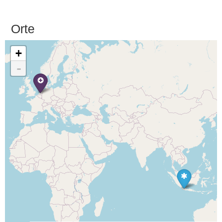
Orte
+
-