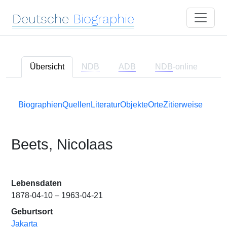
Deutsche
Biographie
Übersicht
NDB
ADB
NDB
-online
Biographien
Quellen
Literatur
Objekte
Orte
Zitierweise
Beets, Nicolaas
Lebensdaten
1878-04-10 – 1963-04-21
Geburtsort
Jakarta