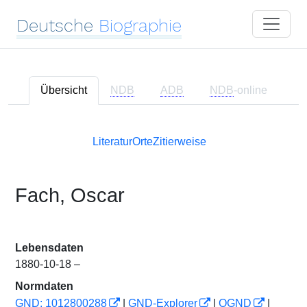
Deutsche
Biographie
Übersicht
NDB
ADB
NDB
-online
Literatur
Orte
Zitierweise
Fach, Oscar
Lebensdaten
1880-10-18 –
Normdaten
GND: 1012800288
|
GND-Explorer
|
OGND
|