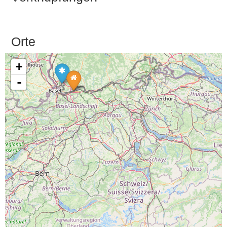
Orte
+
-