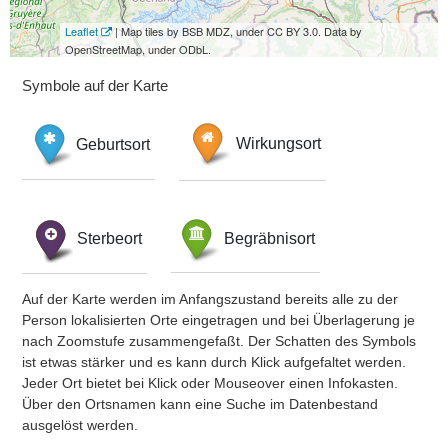
Leaflet
| Map tiles by BSB MDZ, under CC BY 3.0. Data by
OpenStreetMap, under ODbL.
Symbole auf der Karte
Geburtsort
Wirkungsort
Sterbeort
Begräbnisort
Auf der Karte werden im Anfangszustand bereits alle zu der
Person lokalisierten Orte eingetragen und bei Überlagerung je
nach Zoomstufe zusammengefaßt. Der Schatten des Symbols
ist etwas stärker und es kann durch Klick aufgefaltet werden.
Jeder Ort bietet bei Klick oder Mouseover einen Infokasten.
Über den Ortsnamen kann eine Suche im Datenbestand
ausgelöst werden.