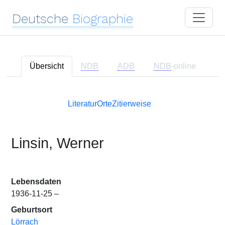
Deutsche
Biographie
Übersicht
NDB
ADB
NDB
-online
Literatur
Orte
Zitierweise
Linsin, Werner
Lebensdaten
1936-11-25 –
Geburtsort
Lörrach