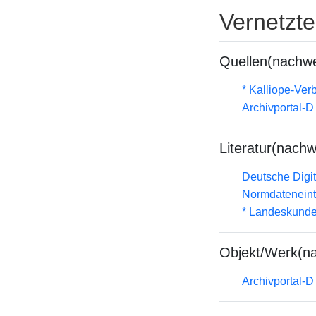
Vernetzt
Quellen(nachwe
* Kalliope-Ve
Archivportal-
Literatur(nachw
Deutsche Digit
Normdateneint
* Landeskunde
Objekt/Werk(n
Archivportal-