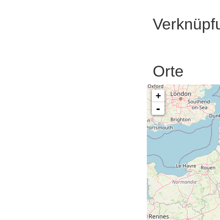
Verknüpf
Orte
+
-