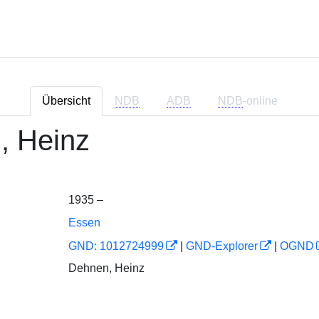
Übersicht
NDB
ADB
NDB
-online
, Heinz
1935 –
Essen
GND: 1012724999
|
GND-Explorer
|
OGND
Dehnen, Heinz