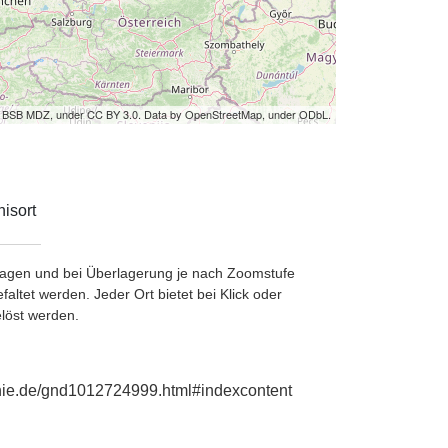
by BSB MDZ, under CC BY 3.0. Data by OpenStreetMap, under ODbL.
isort
etragen und bei Überlagerung je nach Zoomstufe
ltet werden. Jeder Ort bietet bei Klick oder
löst werden.
phie.de/gnd1012724999.html#indexcontent