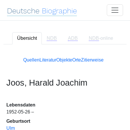
Deutsche
Biographie
Übersicht
NDB
ADB
NDB
-online
Quellen
Literatur
Objekte
Orte
Zitierweise
Joos, Harald Joachim
Lebensdaten
1952-05-26 –
Geburtsort
Ulm