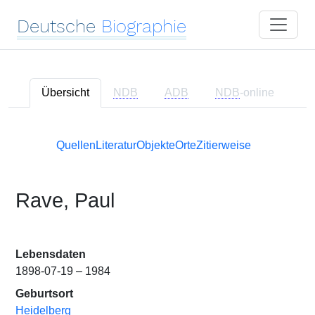
Deutsche
Biographie
Übersicht
NDB
ADB
NDB
-online
Quellen
Literatur
Objekte
Orte
Zitierweise
Rave, Paul
Lebensdaten
1898-07-19 – 1984
Geburtsort
Heidelberg