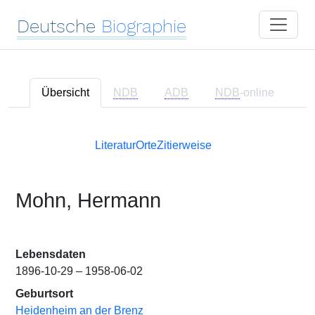
Deutsche
Biographie
Übersicht
NDB
ADB
NDB
-online
Literatur
Orte
Zitierweise
Mohn, Hermann
Lebensdaten
1896-10-29 – 1958-06-02
Geburtsort
Heidenheim an der Brenz