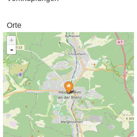
Orte
+
-