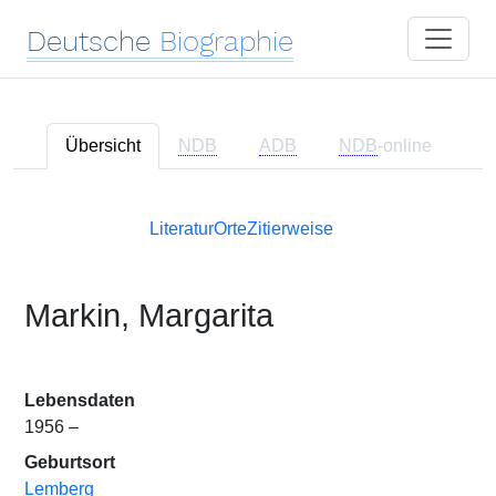
Deutsche
Biographie
Übersicht
NDB
ADB
NDB
-online
Literatur
Orte
Zitierweise
Markin, Margarita
Lebensdaten
1956 –
Geburtsort
Lemberg