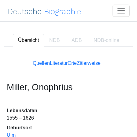
Deutsche
Biographie
Übersicht
NDB
ADB
NDB
-online
Quellen
Literatur
Orte
Zitierweise
Miller, Onophrius
Lebensdaten
1555 – 1626
Geburtsort
Ulm