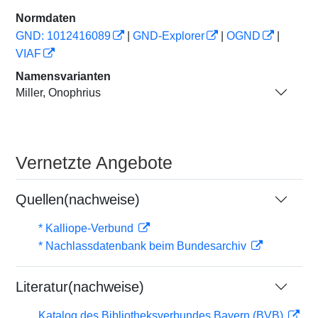
Normdaten
GND: 1012416089
|
GND-Explorer
|
OGND
|
VIAF
Namensvarianten
Miller, Onophrius
Vernetzte Angebote
Quellen(nachweise)
* Kalliope-Verbund
* Nachlassdatenbank beim Bundesarchiv
Literatur(nachweise)
Katalog des Bibliotheksverbundes Bayern (BVB)