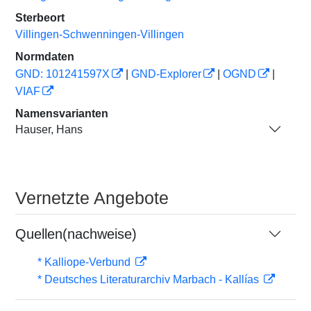
Sterbeort
Villingen-Schwenningen-Villingen
Normdaten
GND: 101241597X
|
GND-Explorer
|
OGND
|
VIAF
Namensvarianten
Hauser, Hans
Vernetzte Angebote
Quellen(nachweise)
* Kalliope-Verbund
* Deutsches Literaturarchiv Marbach - Kallías