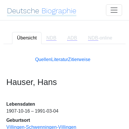
Deutsche
Biographie
Übersicht
NDB
ADB
NDB
-online
Quellen
Literatur
Zitierweise
Hauser, Hans
Lebensdaten
1907-10-16 – 1991-03-04
Geburtsort
Villingen-Schwenningen-Villingen