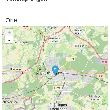
Orte
+
-