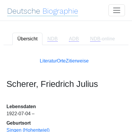
Deutsche
Biographie
Übersicht
NDB
ADB
NDB
-online
Literatur
Orte
Zitierweise
Scherer, Friedrich Julius
Lebensdaten
1922-07-04 –
Geburtsort
Singen (Hohentwiel)