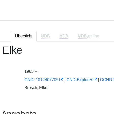
Übersicht
NDB
ADB
NDB
-online
 Elke
1965 –
GND: 1012407705
|
GND-Explorer
|
OGND
Brosch, Elke
e Angebote