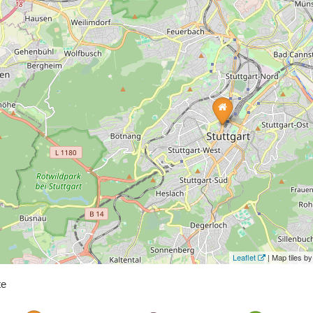
Leaflet
| Map tiles 
te