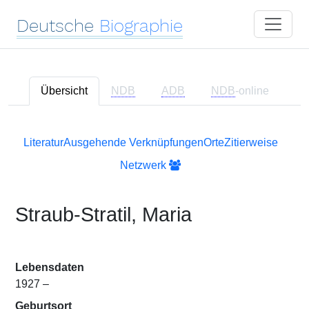
Deutsche
Biographie
Übersicht
NDB
ADB
NDB
-online
Literatur
Ausgehende Verknüpfungen
Orte
Zitierweise
Netzwerk
Straub-Stratil, Maria
Lebensdaten
1927 –
Geburtsort