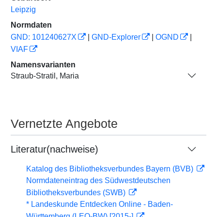
Leipzig
Normdaten
GND: 101240627X
|
GND-Explorer
|
OGND
|
VIAF
Namensvarianten
Straub-Stratil, Maria
Vernetzte Angebote
Literatur(nachweise)
Katalog des Bibliotheksverbundes Bayern (BVB)
Normdateneintrag des Südwestdeutschen
Bibliotheksverbundes (SWB)
* Landeskunde Entdecken Online - Baden-
Württemberg (LEO-BW) [2015-]