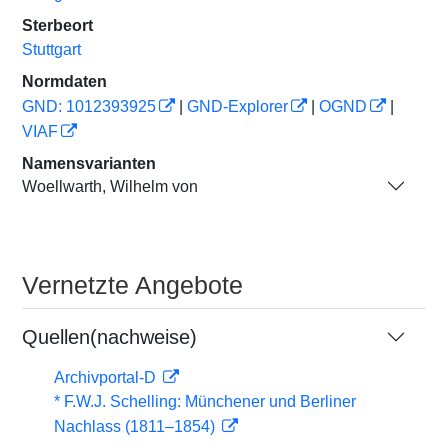
Sterbeort
Stuttgart
Normdaten
GND: 1012393925
|
GND-Explorer
|
OGND
|
VIAF
Namensvarianten
Woellwarth, Wilhelm von
Vernetzte Angebote
Quellen(nachweise)
Archivportal-D
* F.W.J. Schelling: Münchener und Berliner
Nachlass (1811–1854)