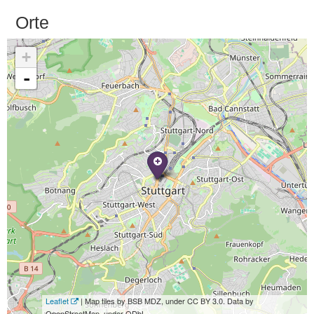
Orte
+
-
Leaflet
| Map tiles by BSB MDZ, under CC BY 3.0. Data by
OpenStreetMap, under ODbL.