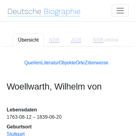
Deutsche
Biographie
Übersicht
NDB
ADB
NDB
-online
Quellen
Literatur
Objekte
Orte
Zitierweise
Woellwarth, Wilhelm von
Lebensdaten
1763-08-12 – 1839-06-20
Geburtsort
Stuttgart