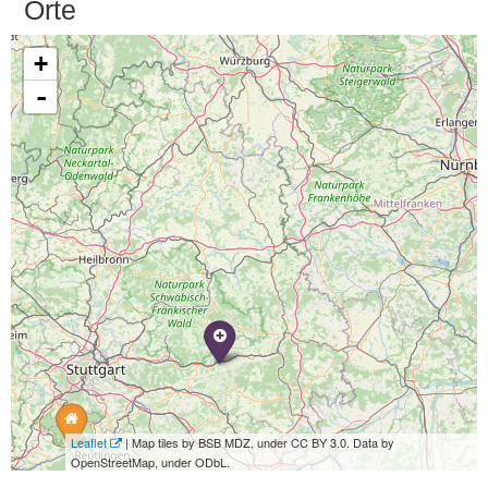
Orte
+
-
Leaflet
| Map tiles by BSB MDZ, under CC BY 3.0. Data by
OpenStreetMap, under ODbL.