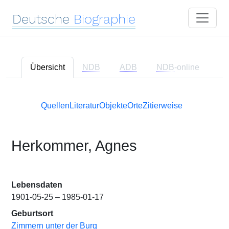
Deutsche
Biographie
Übersicht
NDB
ADB
NDB
-online
Quellen
Literatur
Objekte
Orte
Zitierweise
Herkommer, Agnes
Lebensdaten
1901-05-25 – 1985-01-17
Geburtsort
Zimmern unter der Burg