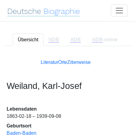
Deutsche
Biographie
Übersicht
NDB
ADB
NDB
-online
Literatur
Orte
Zitierweise
Weiland, Karl-Josef
Lebensdaten
1863-02-18 – 1939-09-08
Geburtsort
Baden-Baden