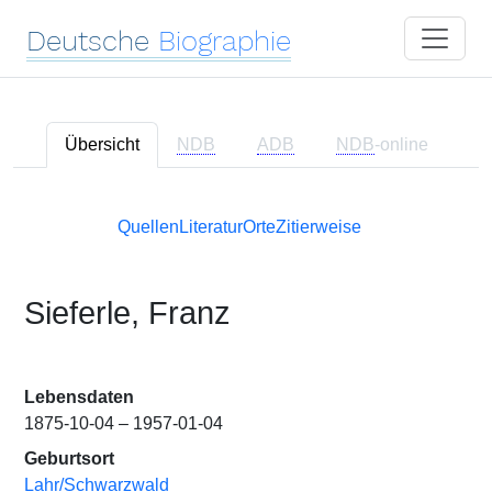
Deutsche
Biographie
Übersicht
NDB
ADB
NDB
-online
Quellen
Literatur
Orte
Zitierweise
Sieferle, Franz
Lebensdaten
1875-10-04 – 1957-01-04
Geburtsort
Lahr/Schwarzwald