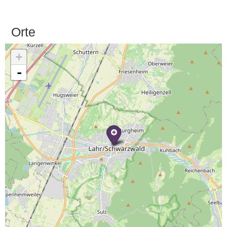
Orte
+
-