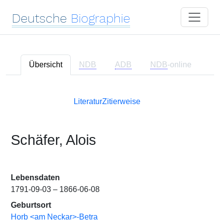
Deutsche
Biographie
Übersicht
NDB
ADB
NDB
-online
Literatur
Zitierweise
Schäfer, Alois
Lebensdaten
1791-09-03 – 1866-06-08
Geburtsort
Horb <am Neckar>-Betra