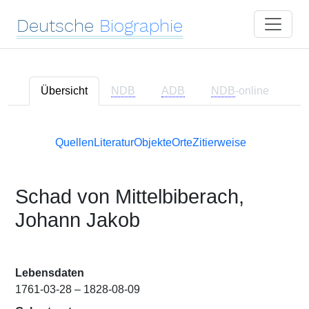
Deutsche
Biographie
Übersicht
NDB
ADB
NDB
-online
Quellen
Literatur
Objekte
Orte
Zitierweise
Schad von Mittelbiberach,
Johann Jakob
Lebensdaten
1761-03-28 – 1828-08-09