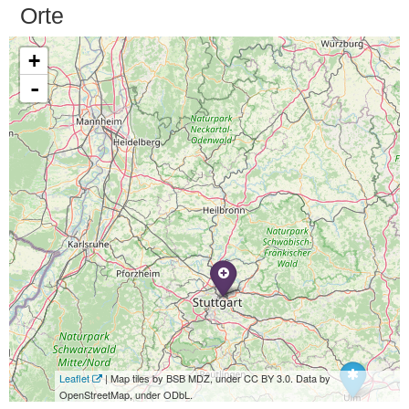
Orte
+
-
Leaflet
| Map tiles by BSB MDZ, under CC BY 3.0. Data by
OpenStreetMap, under ODbL.