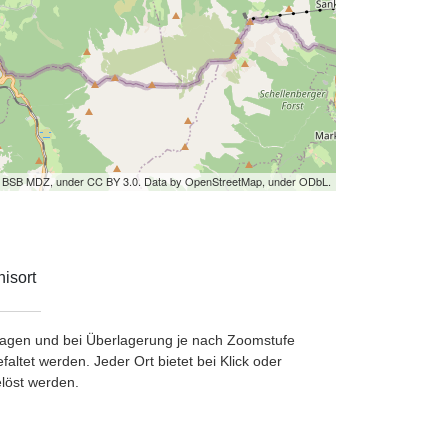
by BSB MDZ, under CC BY 3.0. Data by OpenStreetMap, under ODbL.
isort
etragen und bei Überlagerung je nach Zoomstufe
ltet werden. Jeder Ort bietet bei Klick oder
löst werden.