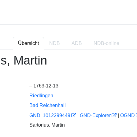
Übersicht
NDB
ADB
NDB
-online
s, Martin
– 1763-12-13
Riedlingen
Bad Reichenhall
GND: 1012299449
|
GND-Explorer
|
OGND
Sartorius, Martin