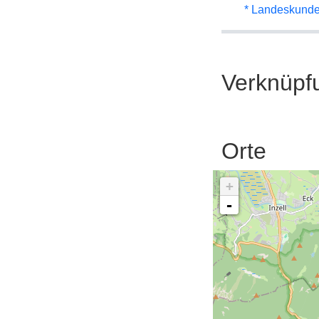
* Landeskunde
Verknüpf
Orte
+
-