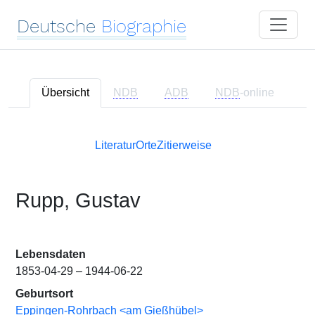
Deutsche
Biographie
Übersicht
NDB
ADB
NDB
-online
Literatur
Orte
Zitierweise
Rupp, Gustav
Lebensdaten
1853-04-29 – 1944-06-22
Geburtsort
Eppingen-Rohrbach <am Gießhübel>