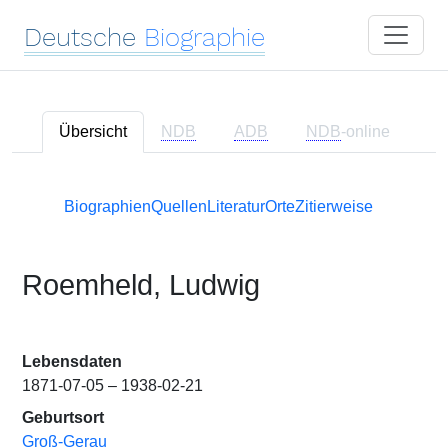
Deutsche
Biographie
Übersicht
NDB
ADB
NDB
-online
Biographien
Quellen
Literatur
Orte
Zitierweise
Roemheld, Ludwig
Lebensdaten
1871-07-05 – 1938-02-21
Geburtsort
Groß-Gerau