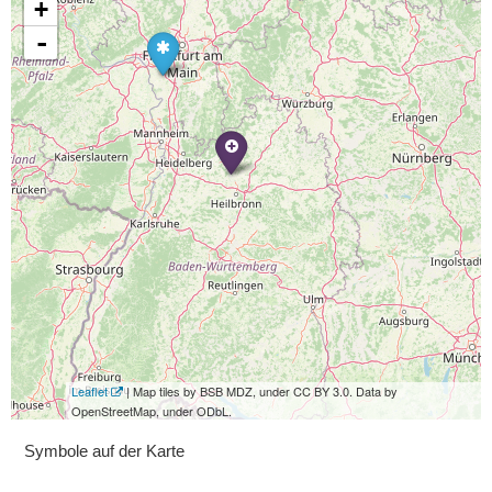
+
-
Leaflet
| Map tiles by BSB MDZ, under CC BY 3.0. Data by
OpenStreetMap, under ODbL.
Symbole auf der Karte