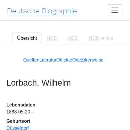
Deutsche
Biographie
Übersicht
NDB
ADB
NDB
-online
Quellen
Literatur
Objekte
Orte
Zitierweise
Lorbach, Wilhelm
Lebensdaten
1888-05-20 –
Geburtsort
Düsseldorf