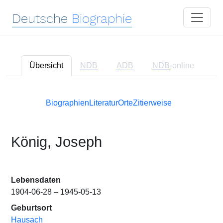
Deutsche
Biographie
Übersicht
NDB
ADB
NDB
-online
Biographien
Literatur
Orte
Zitierweise
König, Joseph
Lebensdaten
1904-06-28 – 1945-05-13
Geburtsort
Hausach