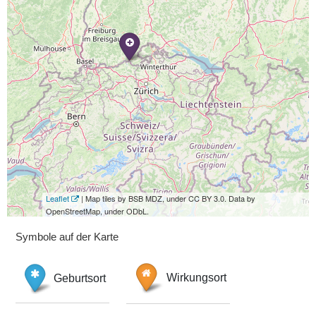
Leaflet
| Map tiles by BSB MDZ, under CC BY 3.0. Data by
OpenStreetMap, under ODbL.
Symbole auf der Karte
Geburtsort
Wirkungsort