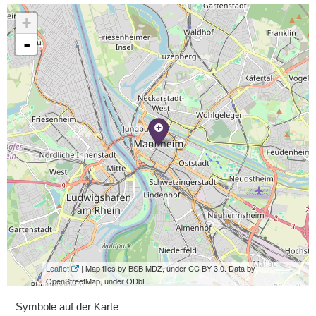
+
-
Leaflet
| Map tiles by BSB MDZ, under CC BY 3.0. Data by
OpenStreetMap, under ODbL.
Symbole auf der Karte