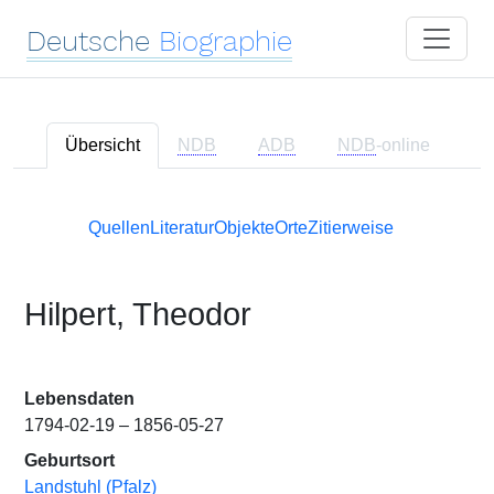
Deutsche
Biographie
Übersicht
NDB
ADB
NDB
-online
Quellen
Literatur
Objekte
Orte
Zitierweise
Hilpert, Theodor
Lebensdaten
1794-02-19 – 1856-05-27
Geburtsort
Landstuhl (Pfalz)