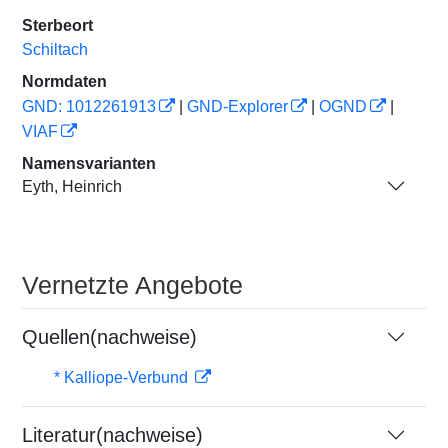
Sterbeort
Schiltach
Normdaten
GND: 1012261913
|
GND-Explorer
|
OGND
|
VIAF
Namensvarianten
Eyth, Heinrich
Vernetzte Angebote
Quellen(nachweise)
* Kalliope-Verbund
Literatur(nachweise)