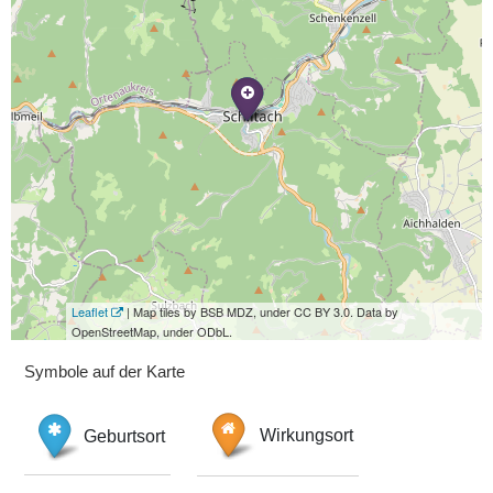
Leaflet
| Map tiles by BSB MDZ, under CC BY 3.0. Data by
OpenStreetMap, under ODbL.
Symbole auf der Karte
Geburtsort
Wirkungsort