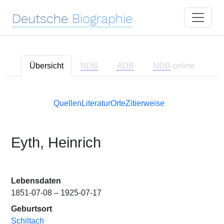
Deutsche
Biographie
Übersicht
NDB
ADB
NDB
-online
Quellen
Literatur
Orte
Zitierweise
Eyth, Heinrich
Lebensdaten
1851-07-08 – 1925-07-17
Geburtsort
Schiltach