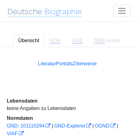
Deutsche
Biographie
Übersicht
NDB
ADB
NDB
-online
Literatur
Porträts
Zitierweise
Lebensdaten
keine Angaben zu Lebensdaten
Normdaten
GND: 101110294
|
GND-Explorer
|
OGND
|
VIAF