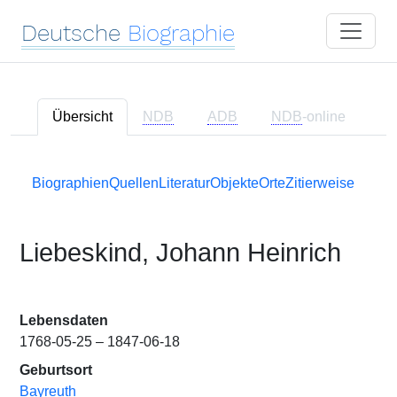
Deutsche
Biographie
Übersicht
NDB
ADB
NDB
-online
Biographien
Quellen
Literatur
Objekte
Orte
Zitierweise
Liebeskind, Johann Heinrich
Lebensdaten
1768-05-25 – 1847-06-18
Geburtsort
Bayreuth