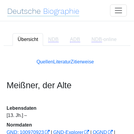
Deutsche
Biographie
Übersicht
NDB
ADB
NDB
-online
Quellen
Literatur
Zitierweise
Meißner, der Alte
Lebensdaten
[13. Jh.] –
Normdaten
GND: 100970923
|
GND-Explorer
|
OGND
|