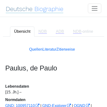
Deutsche
Biographie
Übersicht
NDB
ADB
NDB
-online
Quellen
Literatur
Zitierweise
Paulus, de Paulo
Lebensdaten
[15. Jh.] –
Normdaten
GND: 100957110
|
GND-Explorer
|
OGND
|