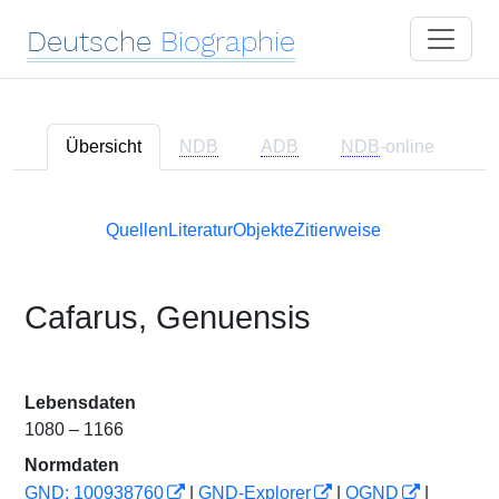
Deutsche
Biographie
Übersicht
NDB
ADB
NDB
-online
Quellen
Literatur
Objekte
Zitierweise
Cafarus, Genuensis
Lebensdaten
1080 – 1166
Normdaten
GND: 100938760
|
GND-Explorer
|
OGND
|