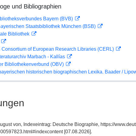
loge und Bibliographien
ibliotheksverbundes Bayern (BVB)
 Bayerischen Staatsbibliothek München (BSB)
ale Bibliothek
D
 Consortium of European Research Libraries (CERL)
teraturarchiv Marbach - Kallías
her Bibliothekenverbund (OBV)
bayerischen historischen biographischen Lexika. Baader / Lipow
ungen
August von, Indexeintrag: Deutsche Biographie, https://www.deu
00597823.html#indexcontent [07.08.2026].