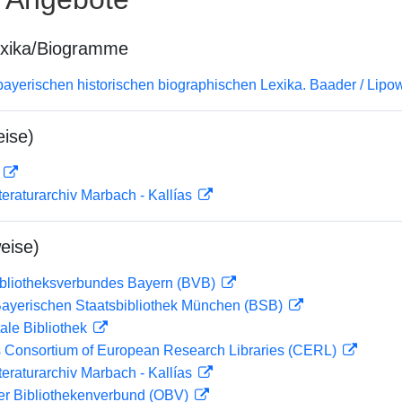
exika/Biogramme
bayerischen historischen biographischen Lexika. Baader / Lipow
ise)
D
teraturarchiv Marbach - Kallías
eise)
ibliotheksverbundes Bayern (BVB)
 Bayerischen Staatsbibliothek München (BSB)
ale Bibliothek
 Consortium of European Research Libraries (CERL)
teraturarchiv Marbach - Kallías
her Bibliothekenverbund (OBV)