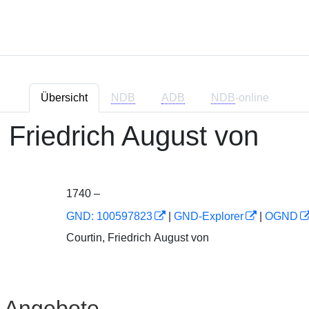
Übersicht
NDB
ADB
NDB
-online
, Friedrich August von
1740 –
GND: 100597823
|
GND-Explorer
|
OGND
Courtin, Friedrich August von
e Angebote