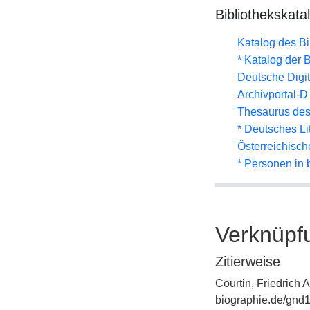
Bibliothekskata
Katalog des B
* Katalog der
Deutsche Digit
Archivportal-
Thesaurus des
* Deutsches Li
Österreichisc
* Personen in 
Verknüpf
Zitierweise
Courtin, Friedrich 
biographie.de/gnd1