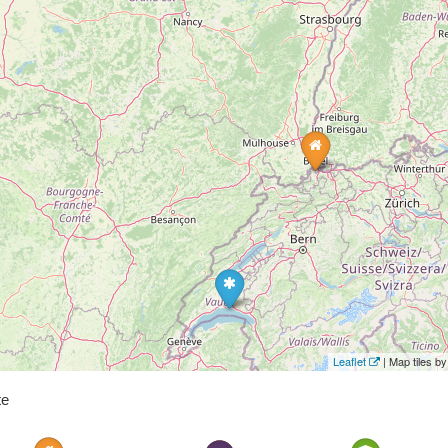
Leaflet
| Map tiles 
te