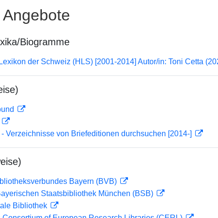
e Angebote
exika/Biogramme
 Lexikon der Schweiz (HLS) [2001-2014] Autor/in: Toni Cetta (2
ise)
rbund
D
- Verzeichnisse von Briefeditionen durchsuchen [2014-]
eise)
ibliotheksverbundes Bayern (BVB)
 Bayerischen Staatsbibliothek München (BSB)
ale Bibliothek
 Consortium of European Research Libraries (CERL)