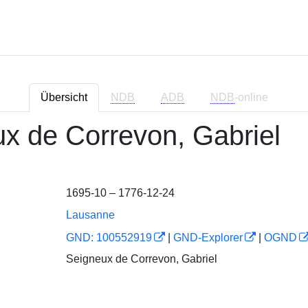
Übersicht
NDB
ADB
NDB
-online
x de Correvon, Gabriel
1695-10 – 1776-12-24
Lausanne
GND: 100552919
|
GND-Explorer
|
OGND
Seigneux de Correvon, Gabriel