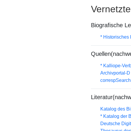
Vernetzt
Biografische L
* Historisches
Quellen(nachwe
* Kalliope-Ve
Archivportal-
correspSearch 
Literatur(nachw
Katalog des B
* Katalog der
Deutsche Digit
Thesaurus des