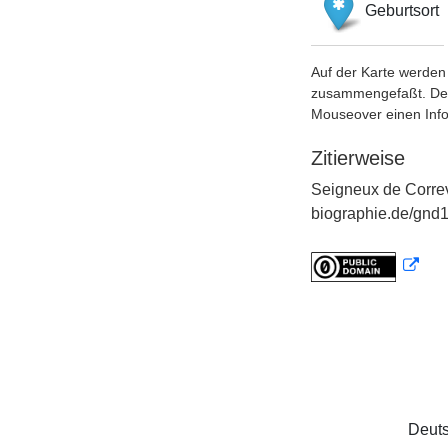
Geburtsort
Auf der Karte werden 
zusammengefaßt. Der S
Mouseover einen Inf
Zitierweise
Seigneux de Correv
biographie.de/gnd1
Deuts