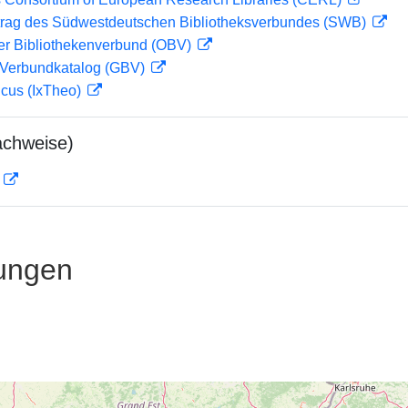
rag des Südwestdeutschen Bibliotheksverbundes (SWB)
her Bibliothekenverbund (OBV)
Verbundkatalog (GBV)
icus (IxTheo)
achweise)
D
ungen