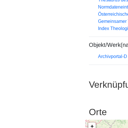
Normdateneint
Österreichisc
Gemeinsamer 
Index Theolog
Objekt/Werk(n
Archivportal-
Verknüpf
Orte
+